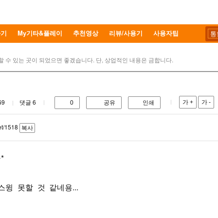
하기
My기타&플레이
추천영상
리뷰/사용기
사용자팁
할 수 있는 곳이 되었으면 좋겠습니다. 단, 상업적인 내용은 금합니다.
69
댓글
6
가 +
가 -
0
공유
인쇄
et/1518
복사
*
 스윙 못할 것 같네용...