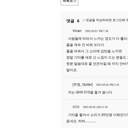
목록보기
::: 댓글을 작성하려면 로그인해 
댓글
6
Vman
2002.09.01. PM 7:58
사람들에 따라서 느끼는 정도가 다 틀리죠
줄을 계속 안 바꿔 쓰다가
줄을 바꿔서 그 소리에 감탄을 느끼면
정말 기타를 새로 산 느낌이 드는 분들도
윗분 말씀대로 줄 안끈어질 때 까지 안바
말이죠.
[무명_Guitar]
2002.08.30. PM 2:26
저는 GHX 010을 즐겨 씁니다
리아
2002.08.30. AM 12:20
기타줄 좋아서 소리가 20만원 더해진다?
듣네요. 하하.............