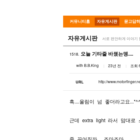
커뮤니티홈
자유게시판
묻고답
자유게시판
서로 편안하게 이야기 
오늘 기타줄 바꿨는뎅....
1518.
with B.B.King
23년 전
조회 
http://www.motorfinger.n
URL
흑....울림이 넘 좋더라고요...*^^
근데 extra light 라서 맘대로
줄 끈어질까... 조마조마...