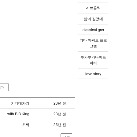
러브홀릭
밤이 깊었네
classical gas
기타 이팩트 프로
그램
루카루카나이트
피버
love story
인쇄
기계대가리
23년 전
with B.B.King
23년 전
초짜
23년 전