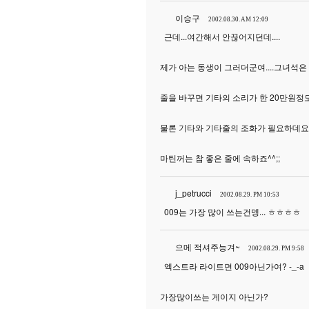
이승구
2002.08.30. AM 12:09
근데...여간해서 안끊어지던데....
제가 아는 동생이 그러더군여....그녀석은 
줄을 바꾸면 기타의 소리가 한 20만원정도
물론 기타와 기타줄의 조화가 필요하데요..
마틴꺼는 참 좋은 줄에 속하죠^^;;
j_petrucci
2002.08.29. PM 10:53
009는 가장 많이 쓰는건뎅... ㅎㅎㅎㅎ
으메 적셔주능겨~
2002.08.29. PM 9:58
엑스트라 라이트면 009아닌가여? -_-a
가장많이쓰는 게이지 아닌가?