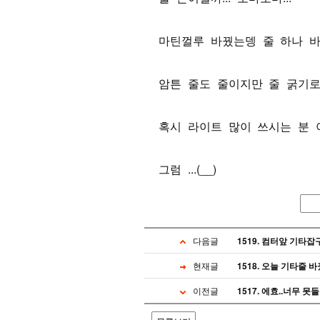
마틴껄루 바꿨는뎅 줄 하나 바
암튼 줄도 줄이지만 줄 굵기로 
혹시 라이트 많이 쓰시는 분 이
그럼 ...(__)
다음글
1519. 컴터앞 기타잡구
현재글
1518. 오늘 기타줄 바꿨
이전글
1517. 에효..너무 못