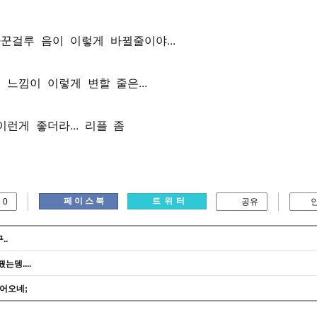
꾼걸루 음이 이렇게 바뀔줄이야...
느낌이 이렇게 변할 줄은...
런게 좋더라... 리플 좀
페이스북
트위터
0
공유
..
는뎅....
들어오네;